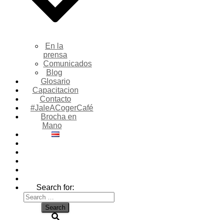
En la
prensa
Comunicados
Blog
Glosario
Capacitacion
Contacto
#JaleACogerCafé
Brocha en
Mano
Search for: