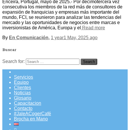
Ericeira, Portugal, mayo de 2025.- Por decimotercera vez
consecutiva los miembros de la red más de consultores de
expansión de franquicias y empresas más importante del
mundo, FCI, se reunieron para analizar las tendencias del
mercado y las oportunidades de negocios entre marcas e
inversionistas de América, Europa y el
Read more
By
En Comunicación
,
1 year
1 May, 2025
ago
Buscar
Search for:
Servicios
Equipo
Clientes
Noticias
Glosario
Capacitacion
Contacto
#JaleACogerCafé
Brocha en Mano