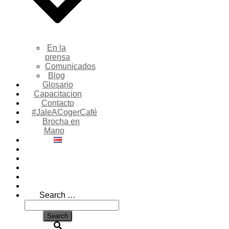
En la
prensa
Comunicados
Blog
Glosario
Capacitacion
Contacto
#JaleACogerCafé
Brocha en
Mano
Search
Search …
for: