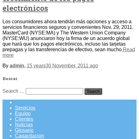
electrónicos
Los consumidores ahora tendrán más opciones y acceso a
servicios financieros seguros y convenientes Nov. 29, 2011.
MasterCard (NYSE:MA) y The Western Union Company
(NYSE:WU) anunciaron hoy la firma de un acuerdo global
que hará que los pagos electrónicos, incluso las tarjetas
prepagas y las transferencias de efectivo, sean mucho
Read
more
By
admin
,
15 years
30 November, 2011
ago
Buscar
Search
Search …
for:
Servicios
Equipo
Clientes
Noticias
Glosario
Capacitacion