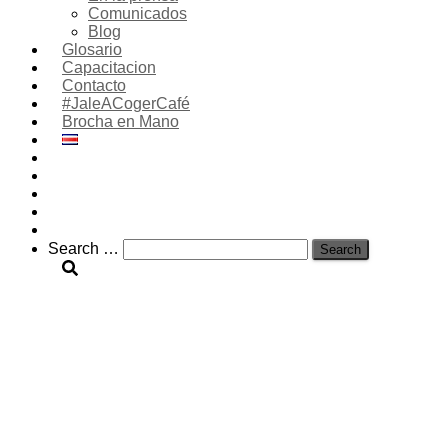
Comunicados
Blog
Glosario
Capacitacion
Contacto
#JaleACogerCafé
Brocha en Mano
Search
Search …
for: