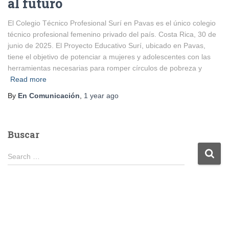
al futuro
El Colegio Técnico Profesional Surí en Pavas es el único colegio
técnico profesional femenino privado del país. Costa Rica, 30 de
junio de 2025. El Proyecto Educativo Surí, ubicado en Pavas,
tiene el objetivo de potenciar a mujeres y adolescentes con las
herramientas necesarias para romper círculos de pobreza y
Read more
By
En Comunicación
,
1 year
ago
Buscar
S
Search …
e
a
r
c
h
f