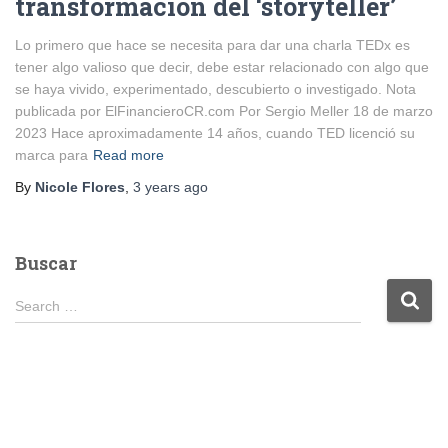
transformación del ‘storyteller’
Lo primero que hace se necesita para dar una charla TEDx es
tener algo valioso que decir, debe estar relacionado con algo que
se haya vivido, experimentado, descubierto o investigado. Nota
publicada por ElFinancieroCR.com Por Sergio Meller 18 de marzo
2023 Hace aproximadamente 14 años, cuando TED licenció su
marca para
Read more
By
Nicole Flores
,
3 years
ago
Buscar
S
Search …
e
a
r
c
h
f