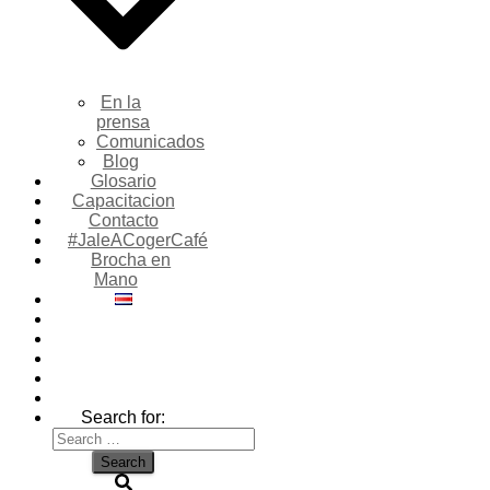
En la
prensa
Comunicados
Blog
Glosario
Capacitacion
Contacto
#JaleACogerCafé
Brocha en
Mano
Search for: