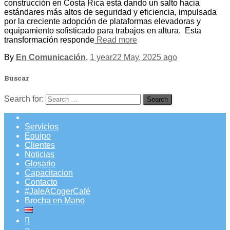
construcción en Costa Rica está dando un salto hacia
estándares más altos de seguridad y eficiencia, impulsada
por la creciente adopción de plataformas elevadoras y
equipamiento sofisticado para trabajos en altura. Esta
transformación responde
Read more
By
En Comunicación
,
1 year
22 May, 2025
ago
Buscar
Search for:
Servicios
Equipo
Clientes
Noticias
Glosario
Capacitacion
Contacto
#JaleACogerCafé
Brocha en Mano