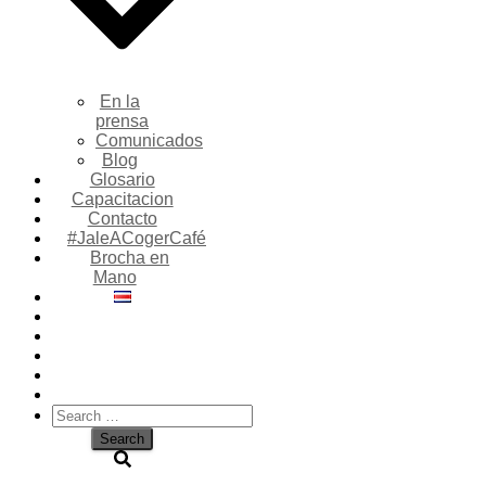
En la
prensa
Comunicados
Blog
Glosario
Capacitacion
Contacto
#JaleACogerCafé
Brocha en
Mano
Search
for: