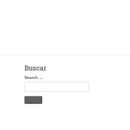
Buscar
Search
Search …
for: