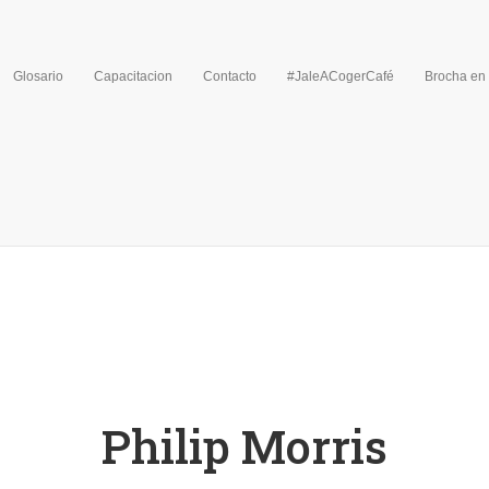
Glosario
Capacitacion
Contacto
#JaleACogerCafé
Brocha en
Philip Morris