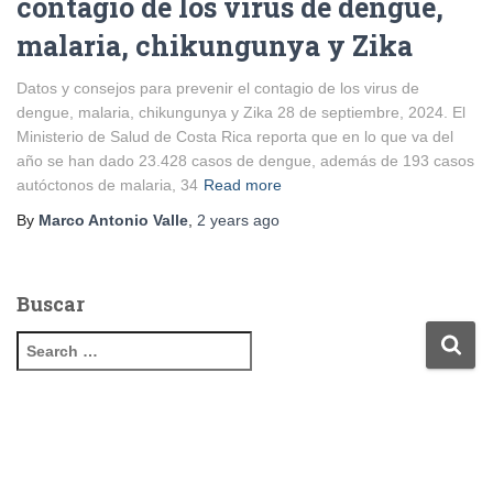
contagio de los virus de dengue,
malaria, chikungunya y Zika
Datos y consejos para prevenir el contagio de los virus de
dengue, malaria, chikungunya y Zika 28 de septiembre, 2024. El
Ministerio de Salud de Costa Rica reporta que en lo que va del
año se han dado 23.428 casos de dengue, además de 193 casos
autóctonos de malaria, 34
Read more
By
Marco Antonio Valle
,
2 years
ago
Buscar
S
e
a
r
c
h
f