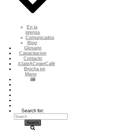
En la
prensa
Comunicados
Blog
Glosario
Capacitacion
Contacto
#JaleACogerCafé
Brocha en
Mano
Search for: