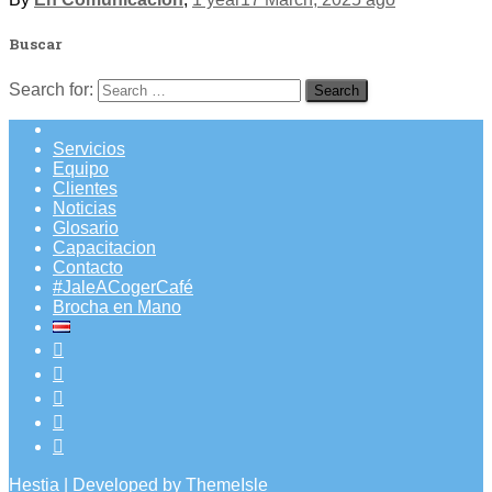
Buscar
Search for:
Servicios
Equipo
Clientes
Noticias
Glosario
Capacitacion
Contacto
#JaleACogerCafé
Brocha en Mano
Hestia | Developed by
ThemeIsle