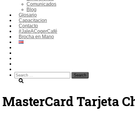
Comunicados
Blog
Glosario
Capacitacion
Contacto
#JaleACogerCafé
Brocha en Mano
Search
for:
MasterCard Tarjeta C