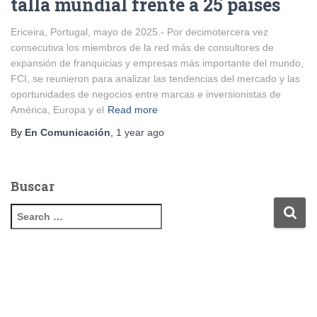
talla mundial frente a 25 países
Ericeira, Portugal, mayo de 2025.- Por decimotercera vez
consecutiva los miembros de la red más de consultores de
expansión de franquicias y empresas más importante del mundo,
FCI, se reunieron para analizar las tendencias del mercado y las
oportunidades de negocios entre marcas e inversionistas de
América, Europa y el
Read more
By
En Comunicación
,
1 year
ago
Buscar
S
e
a
r
c
h
f