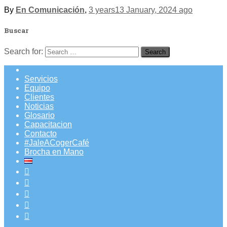
By
En Comunicación
,
3 years
13 January, 2024
ago
Buscar
Search for:
Servicios
Equipo
Clientes
Noticias
Glosario
Capacitacion
Contacto
#JaleACogerCafé
Brocha en Mano