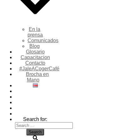
En la
prensa
Comunicados
Blog
Glosario
Capacitacion
Contacto
#JaleACogerCafé
Brocha en
Mano
Search for: