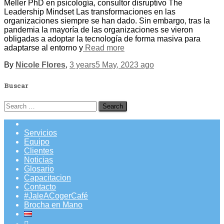
Meller PhD en psicología, consultor disruptivo The
Leadership Mindset Las transformaciones en las
organizaciones siempre se han dado. Sin embargo, tras la
pandemia la mayoría de las organizaciones se vieron
obligadas a adoptar la tecnología de forma masiva para
adaptarse al entorno y
Read more
By
Nicole Flores
,
3 years
5 May, 2023
ago
Buscar
Search
for:
Servicios
Equipo
Clientes
Noticias
Glosario
Capacitacion
Contacto
#JaleACogerCafé
Brocha en Mano