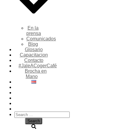
En la
prensa
Comunicados
Blog
Glosario
Capacitacion
Contacto
#JaleACogerCafé
Brocha en
Mano
Search
for: