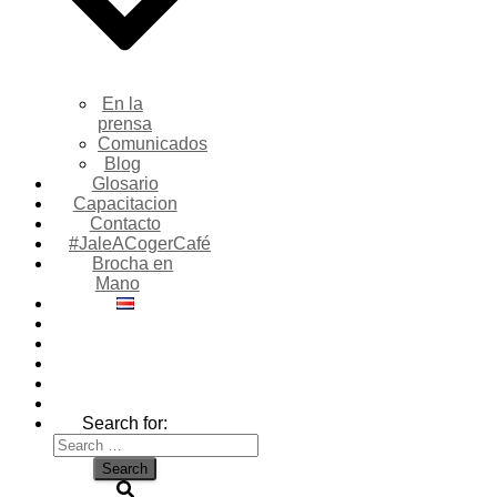
En la
prensa
Comunicados
Blog
Glosario
Capacitacion
Contacto
#JaleACogerCafé
Brocha en
Mano
Search for: