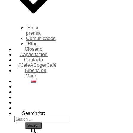
En la
prensa
Comunicados
Blog
Glosario
Capacitacion
Contacto
#JaleACogerCafé
Brocha en
Mano
Search for: