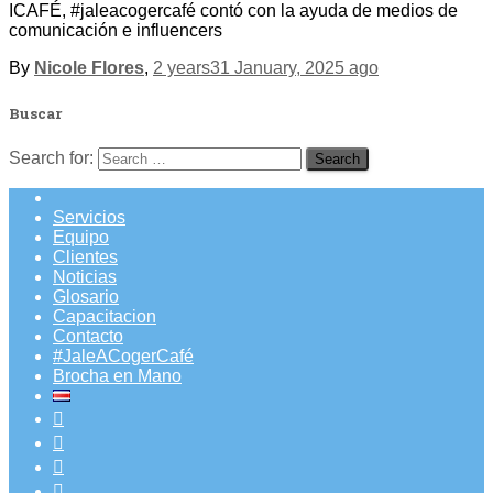
ICAFÉ, #jaleacogercafé contó con la ayuda de medios de
comunicación e influencers
By
Nicole Flores
,
2 years
31 January, 2025
ago
Buscar
Search for:
Servicios
Equipo
Clientes
Noticias
Glosario
Capacitacion
Contacto
#JaleACogerCafé
Brocha en Mano