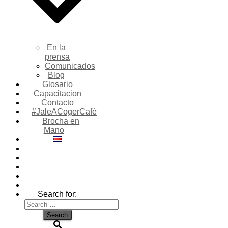
En la
prensa
Comunicados
Blog
Glosario
Capacitacion
Contacto
#JaleACogerCafé
Brocha en
Mano
Search for: