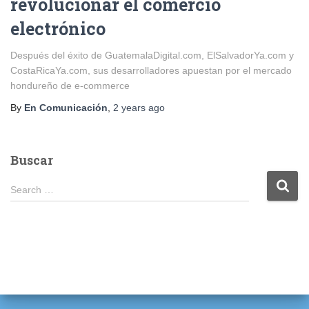
revolucionar el comercio
electrónico
Después del éxito de GuatemalaDigital.com, ElSalvadorYa.com y
CostaRicaYa.com, sus desarrolladores apuestan por el mercado
hondureño de e-commerce
By
En Comunicación
,
2 years
ago
Buscar
S
Search …
e
a
r
c
h
f
o
r