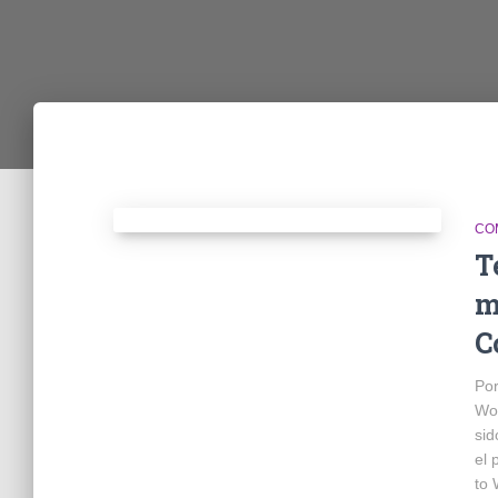
CO
T
m
C
Por
Wor
sid
el 
to 