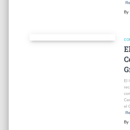
Re
By
CO
E
C
G
El 
rec
com
Cen
el 
Re
By