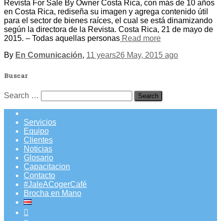
Revista For Sale By Owner Costa Rica, con más de 10 años
en Costa Rica, rediseña su imagen y agrega contenido útil
para el sector de bienes raíces, el cual se está dinamizando
según la directora de la Revista. Costa Rica, 21 de mayo de
2015. – Todas aquellas personas
Read more
By
En Comunicación
,
11 years
26 May, 2015
ago
Buscar
Search
Search …
for:
Servicios
Equipo
Clientes
Noticias
Glosario
Capacitacion
Contacto
#JaleACogerCafé
Brocha en Mano