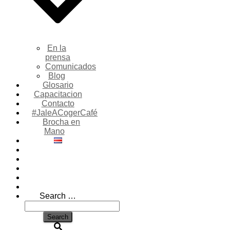
En la
prensa
Comunicados
Blog
Glosario
Capacitacion
Contacto
#JaleACogerCafé
Brocha en
Mano
Search
Search …
for: