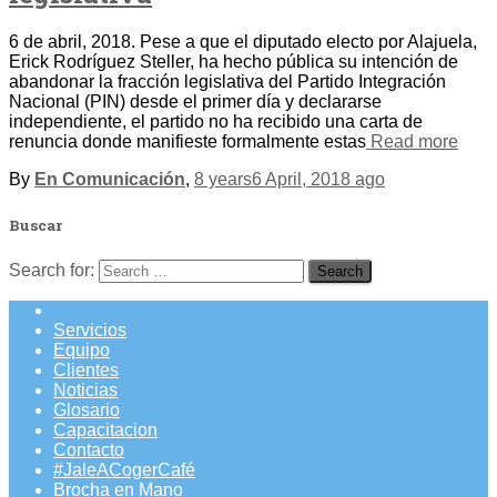
6 de abril, 2018. Pese a que el diputado electo por Alajuela,
Erick Rodríguez Steller, ha hecho pública su intención de
abandonar la fracción legislativa del Partido Integración
Nacional (PIN) desde el primer día y declararse
independiente, el partido no ha recibido una carta de
renuncia donde manifieste formalmente estas
Read more
By
En Comunicación
,
8 years
6 April, 2018
ago
Buscar
Search for:
Servicios
Equipo
Clientes
Noticias
Glosario
Capacitacion
Contacto
#JaleACogerCafé
Brocha en Mano