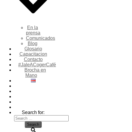
En la
prensa
Comunicados
Blog
Glosario
Capacitacion
Contacto
#JaleACogerCafé
Brocha en
Mano
Search for: