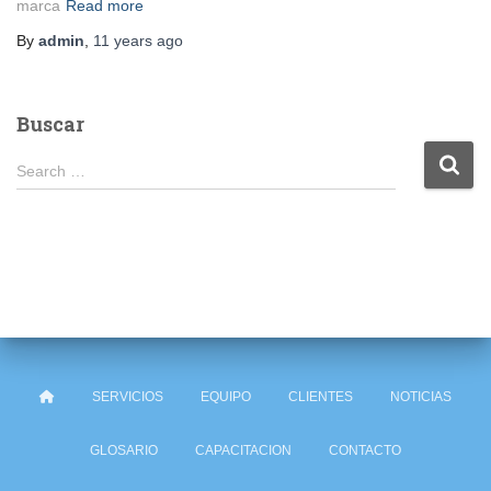
marca
Read more
By
admin
,
11 years
ago
Buscar
S
Search …
e
a
r
c
h
f
o
r
:
SERVICIOS
EQUIPO
CLIENTES
NOTICIAS
GLOSARIO
CAPACITACION
CONTACTO