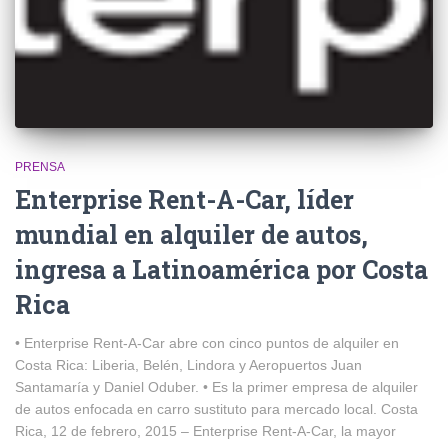
PRENSA
Enterprise Rent-A-Car, líder
mundial en alquiler de autos,
ingresa a Latinoamérica por Costa
Rica
• Enterprise Rent-A-Car abre con cinco puntos de alquiler en
Costa Rica: Liberia, Belén, Lindora y Aeropuertos Juan
Santamaría y Daniel Oduber. • Es la primer empresa de alquiler
de autos enfocada en carro sustituto para mercado local. Costa
Rica, 12 de febrero, 2015 – Enterprise Rent-A-Car, la mayor