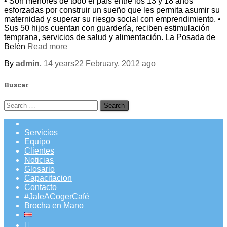
• Son menores de todo el país entre los 13 y 18 años
esforzadas por construir un sueño que les permita asumir su
maternidad y superar su riesgo social con emprendimiento. •
Sus 50 hijos cuentan con guardería, reciben estimulación
temprana, servicios de salud y alimentación. La Posada de
Belén
Read more
By
admin
,
14 years
22 February, 2012
ago
Buscar
Search
for:
Servicios
Equipo
Clientes
Noticias
Glosario
Capacitacion
Contacto
#JaleACogerCafé
Brocha en Mano