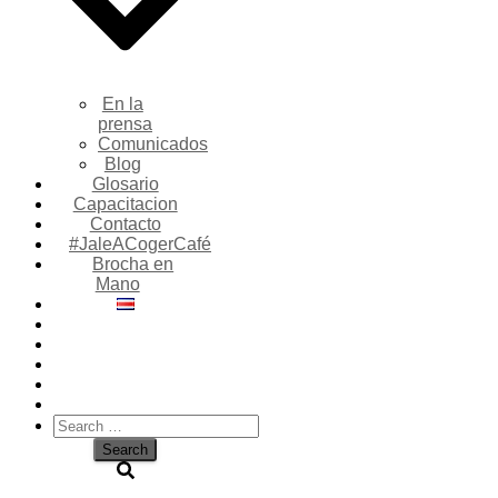
En la
prensa
Comunicados
Blog
Glosario
Capacitacion
Contacto
#JaleACogerCafé
Brocha en
Mano
Search
for: