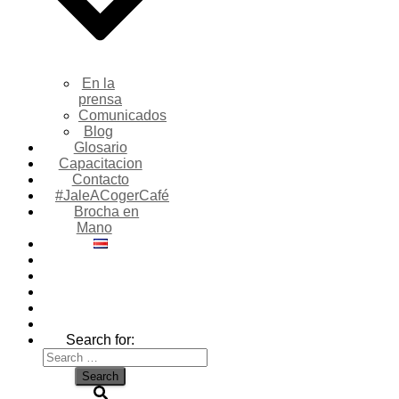
En la
prensa
Comunicados
Blog
Glosario
Capacitacion
Contacto
#JaleACogerCafé
Brocha en
Mano
Search for: