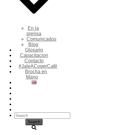
En la
prensa
Comunicados
Blog
Glosario
Capacitacion
Contacto
#JaleACogerCafé
Brocha en
Mano
Search
for: