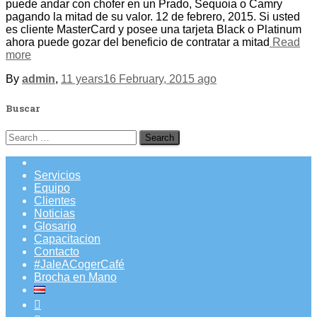
puede andar con chofer en un Prado, Sequoia o Camry
pagando la mitad de su valor. 12 de febrero, 2015. Si usted
es cliente MasterCard y posee una tarjeta Black o Platinum
ahora puede gozar del beneficio de contratar a mitad
Read
more
By
admin
,
11 years
16 February, 2015
ago
Buscar
Search
for:
Servicios
Equipo
Clientes
Noticias
Glosario
Capacitacion
Contacto
#JaleACogerCafé
Brocha en Mano