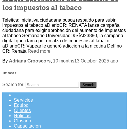
los impuestos al tabaco
Teletica: Iniciativa ciudadana busca respaldo para subir
impuestos al tabaco aDiarioCR: RENATA lanza campaña
ciudadana para exigir aprobación del aumento de impuestos
al tabaco Semanario Universidad: #SíAl23880, la campaña
digital que clama por un alza de impuestos al tabaco
aDiarioCR: Vapear le generó adicción a la nicotina Delfino
CR: Renata
Read more
By
Adriana Grooscors
,
10 months
13 October, 2025
ago
Buscar
Search for:
Servicios
Equipo
Clientes
Noticias
Glosario
Capacitacion