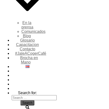
En la
prensa
Comunicados
Blog
Glosario
Capacitacion
Contacto
#JaleACogerCafé
Brocha en
Mano
Search for: