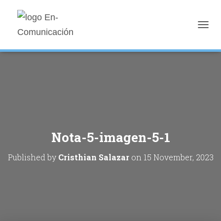
T
O
G
G
L
E
N
A
V
I
G
Nota-5-imagen-5-1
A
T
I
Published by
Cristhian Salazar
on
15 November, 2023
O
N