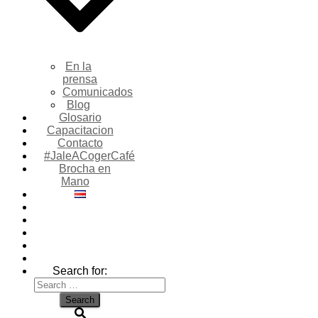
En la
prensa
Comunicados
Blog
Glosario
Capacitacion
Contacto
#JaleACogerCafé
Brocha en
Mano
Search for: