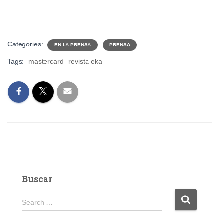
Categories:
EN LA PRENSA
PRENSA
Tags:
mastercard
revista eka
Buscar
S
Search …
e