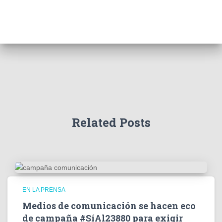
a
r
c
h
f
o
r
:
Related Posts
EN LA PRENSA
Medios de comunicación se hacen eco
de campaña #SíAl23880 para exigir