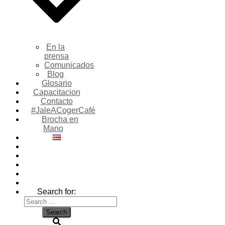
En la
prensa
Comunicados
Blog
Glosario
Capacitacion
Contacto
#JaleACogerCafé
Brocha en
Mano
Search for: