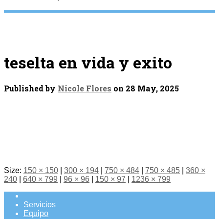
teselta en vida y exito
Published by
Nicole Flores
on
28 May, 2025
Size:
150 × 150
|
300 × 194
|
750 × 484
|
750 × 485
|
360 ×
240
|
640 × 799
|
96 × 96
|
150 × 97
|
1236 × 799
Servicios
Equipo