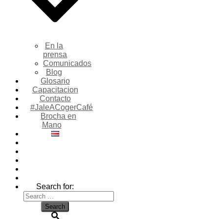
En la
prensa
Comunicados
Blog
Glosario
Capacitacion
Contacto
#JaleACogerCafé
Brocha en
Mano
Search for: