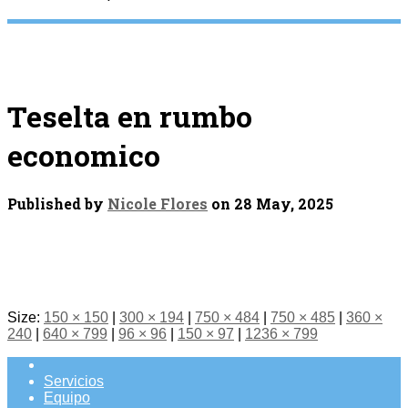
Teselta en rumbo
economico
Published by
Nicole Flores
on
28 May, 2025
Size:
150 × 150
|
300 × 194
|
750 × 484
|
750 × 485
|
360 ×
240
|
640 × 799
|
96 × 96
|
150 × 97
|
1236 × 799
Servicios
Equipo