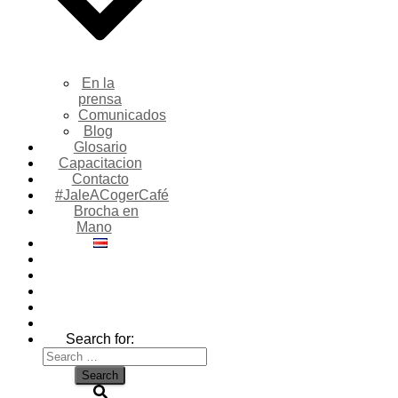
En la
prensa
Comunicados
Blog
Glosario
Capacitacion
Contacto
#JaleACogerCafé
Brocha en
Mano
Search for: