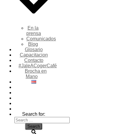
En la
prensa
Comunicados
Blog
Glosario
Capacitacion
Contacto
#JaleACogerCafé
Brocha en
Mano
Search for: