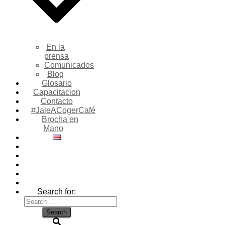
En la
prensa
Comunicados
Blog
Glosario
Capacitacion
Contacto
#JaleACogerCafé
Brocha en
Mano
Search for: