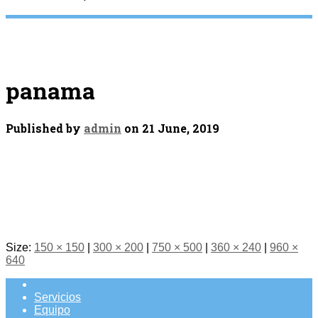
panama
Published by
admin
on
21 June, 2019
Size:
150 × 150
|
300 × 200
|
750 × 500
|
360 × 240
|
960 ×
640
Servicios
Equipo