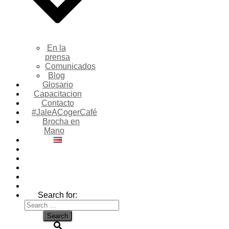
En la
prensa
Comunicados
Blog
Glosario
Capacitacion
Contacto
#JaleACogerCafé
Brocha en
Mano
Search for: