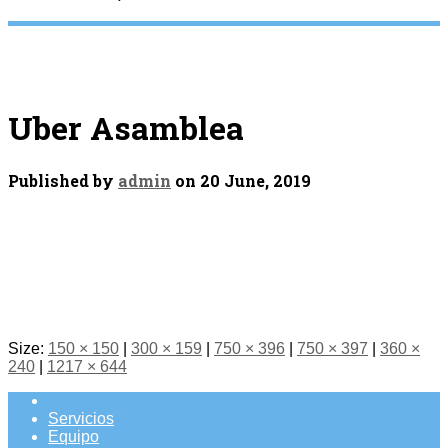
Uber Asamblea
Published by
admin
on
20 June, 2019
Size:
150 × 150
|
300 × 159
|
750 × 396
|
750 × 397
|
360 ×
240
|
1217 × 644
Servicios
Equipo