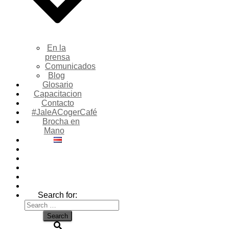
En la
prensa
Comunicados
Blog
Glosario
Capacitacion
Contacto
#JaleACogerCafé
Brocha en
Mano
Search for: