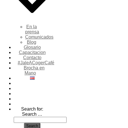
En la
prensa
Comunicados
Blog
Glosario
Capacitacion
Contacto
#JaleACogerCafé
Brocha en
Mano
Search for:
Search …