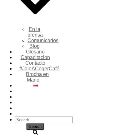
En la
prensa
Comunicados
Blog
Glosario
Capacitacion
Contacto
#JaleACogerCafé
Brocha en
Mano
Search
for: