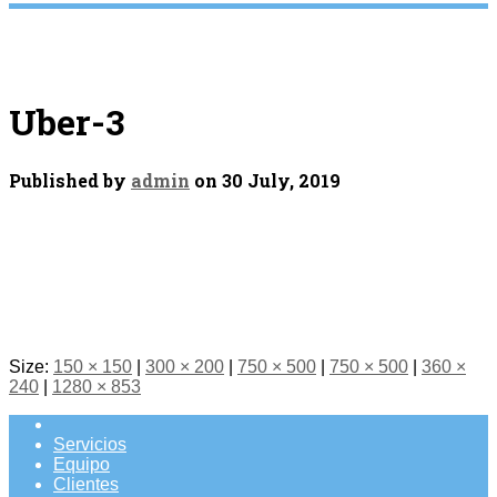
Uber-3
Published by
admin
on
30 July, 2019
Size:
150 × 150
|
300 × 200
|
750 × 500
|
750 × 500
|
360 ×
240
|
1280 × 853
Servicios
Equipo
Clientes