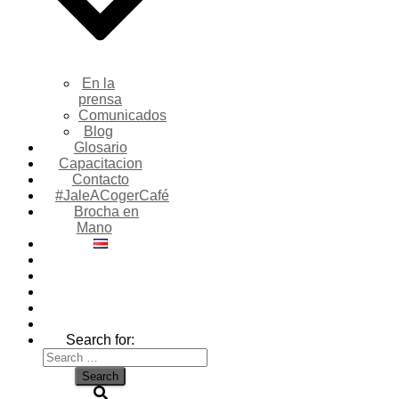
En la
prensa
Comunicados
Blog
Glosario
Capacitacion
Contacto
#JaleACogerCafé
Brocha en
Mano
Search for: