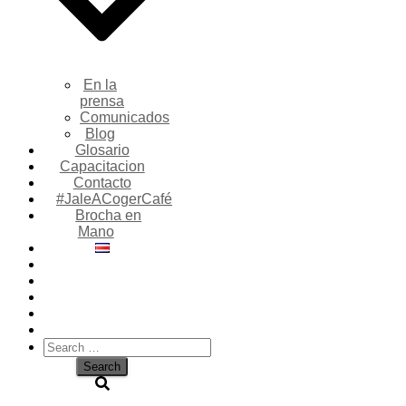
En la
prensa
Comunicados
Blog
Glosario
Capacitacion
Contacto
#JaleACogerCafé
Brocha en
Mano
Search
for: