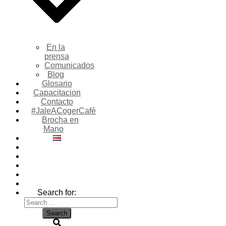
En la
prensa
Comunicados
Blog
Glosario
Capacitacion
Contacto
#JaleACogerCafé
Brocha en
Mano
Search for: