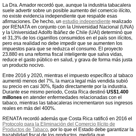
La Dra. Amador recordó que, aunque la industria tabacalera
suele advertir sobre un posible aumento del comercio ilícito,
no existe evidencia independiente que respalde esas
afirmaciones. De hecho, un
estudio independiente
realizado
por RENATA en conjunto con la Universidad Nacional (UNA)
y la Universidad Adolfo Ibáñez de Chile (UAI) determinó que
el 31,3% de los cigarrillos consumidos en el país son ilícitos,
pero esa realidad no debe impedir que se aumenten los
impuestos para que se reduzca el consumo. El proyecto
23.880 es una reforma fiscal inteligente que salva vidas,
reduce el gasto público en salud, y grava de forma más justa
un producto nocivo.
Entre 2016 y 2020, mientras el impuesto específico al tabaco
aumentó menos del 7%, la marca legal más vendida subió
su precio en casi 30%, fijado directamente por la industria.
Durante ese mismo periodo, Costa Rica destinó
US$1.400
millones
en atender enfermedades relacionadas con el
tabaco, mientras las tabacaleras incrementaron sus ingresos
reales en más del 400%.
RENATA recordó además que Costa Rica ratificó en 2016 el
Protocolo para la Eliminación del Comercio Ilícito de
Productos de Tabaco
, por lo que el Estado debe garantizar la
trazabilidad fiscal de los productos, medida que