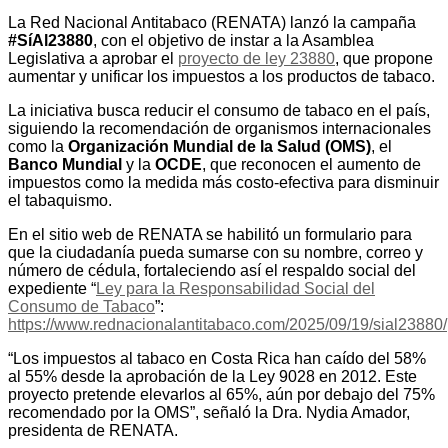
La Red Nacional Antitabaco (RENATA) lanzó la campaña
#SíAl23880
, con el objetivo de instar a la Asamblea
Legislativa a aprobar el
proyecto de ley 23880
, que propone
aumentar y unificar los impuestos a los productos de tabaco.
La iniciativa busca reducir el consumo de tabaco en el país,
siguiendo la recomendación de organismos internacionales
como la
Organización Mundial de la Salud (OMS)
, el
Banco Mundial
y la
OCDE
, que reconocen el aumento de
impuestos como la medida más costo-efectiva para disminuir
el tabaquismo.
En el sitio web de RENATA se habilitó un formulario para
que la ciudadanía pueda sumarse con su nombre, correo y
número de cédula, fortaleciendo así el respaldo social del
expediente “
Ley para la Responsabilidad Social del
Consumo de Tabaco
”:
https://www.rednacionalantitabaco.com/2025/09/19/sial23880/
“Los impuestos al tabaco en Costa Rica han caído del 58%
al 55% desde la aprobación de la Ley 9028 en 2012. Este
proyecto pretende elevarlos al 65%, aún por debajo del 75%
recomendado por la OMS”, señaló la Dra. Nydia Amador,
presidenta de RENATA.