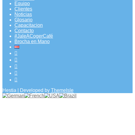
Equipo
Clientes
Noticias
Glosario
Capacitacion
Contacto
#JaleACogerCafé
Brocha en Mano
Hestia | Developed by
ThemeIsle