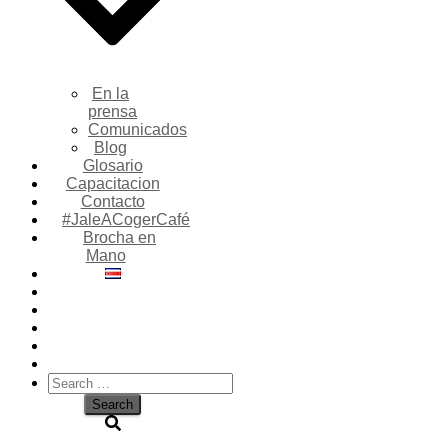
En la
prensa
Comunicados
Blog
Glosario
Capacitacion
Contacto
#JaleACogerCafé
Brocha en
Mano
Search
for: