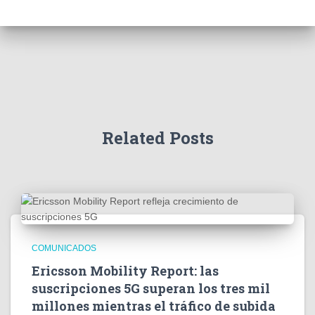
h
f
o
r
:
Related Posts
COMUNICADOS
Ericsson Mobility Report: las
suscripciones 5G superan los tres mil
millones mientras el tráfico de subida