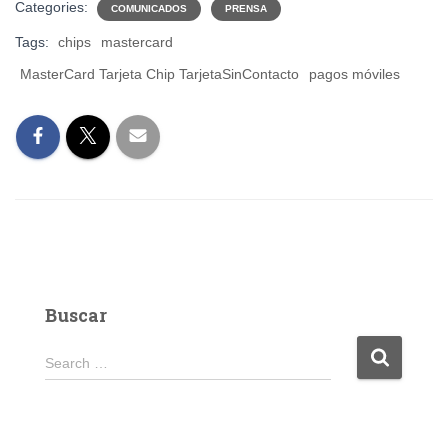
Categories:
COMUNICADOS
PRENSA
Tags:
chips
mastercard
MasterCard Tarjeta Chip TarjetaSinContacto
pagos móviles
Buscar
S
Search …
e
a
r
c