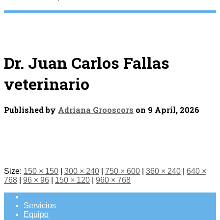
Dr. Juan Carlos Fallas
veterinario
Published by
Adriana Grooscors
on
9 April, 2026
Size:
150 × 150
|
300 × 240
|
750 × 600
|
360 × 240
|
640 ×
768
|
96 × 96
|
150 × 120
|
960 × 768
Servicios
Equipo