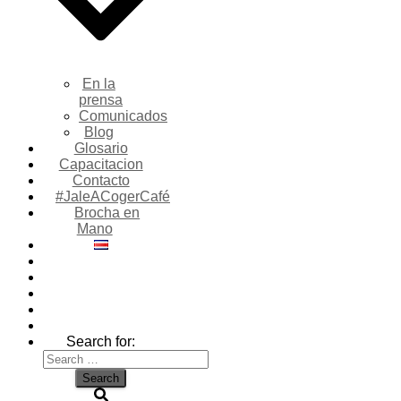
En la
prensa
Comunicados
Blog
Glosario
Capacitacion
Contacto
#JaleACogerCafé
Brocha en
Mano
Search for: