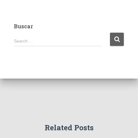
Buscar
S
Search …
e
a
r
c
h
f
o
r
:
Related Posts