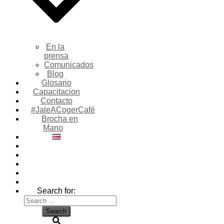
En la
prensa
Comunicados
Blog
Glosario
Capacitacion
Contacto
#JaleACogerCafé
Brocha en
Mano
Search for: