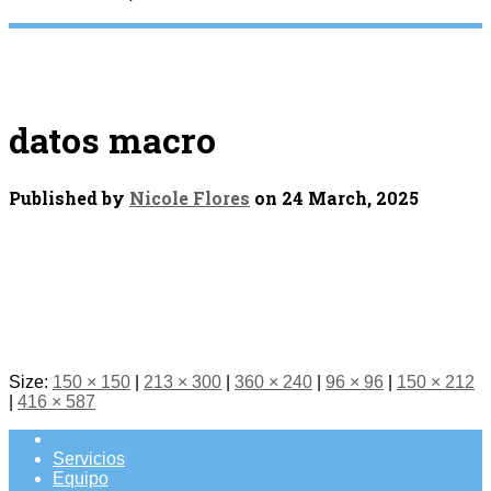
datos macro
Published by
Nicole Flores
on
24 March, 2025
Size:
150 × 150
|
213 × 300
|
360 × 240
|
96 × 96
|
150 × 212
|
416 × 587
Servicios
Equipo