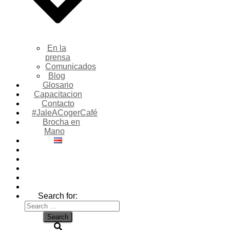
En la
prensa
Comunicados
Blog
Glosario
Capacitacion
Contacto
#JaleACogerCafé
Brocha en
Mano
Search for: