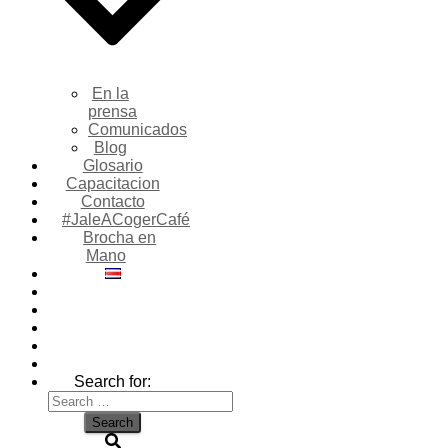
En la
prensa
Comunicados
Blog
Glosario
Capacitacion
Contacto
#JaleACogerCafé
Brocha en
Mano
Search for: