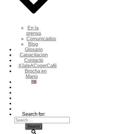
En la
prensa
Comunicados
Blog
Glosario
Capacitacion
Contacto
#JaleACogerCafé
Brocha en
Mano
Search for: