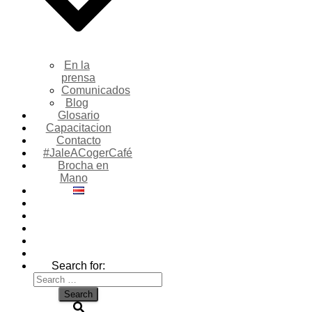
En la
prensa
Comunicados
Blog
Glosario
Capacitacion
Contacto
#JaleACogerCafé
Brocha en
Mano
Search for: