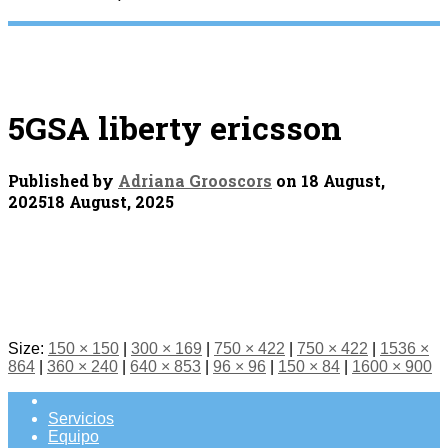
5GSA liberty ericsson
Published by
Adriana Grooscors
on
18 August,
2025
18 August, 2025
Size:
150 × 150
|
300 × 169
|
750 × 422
|
750 × 422
|
1536 ×
864
|
360 × 240
|
640 × 853
|
96 × 96
|
150 × 84
|
1600 × 900
Servicios
Equipo